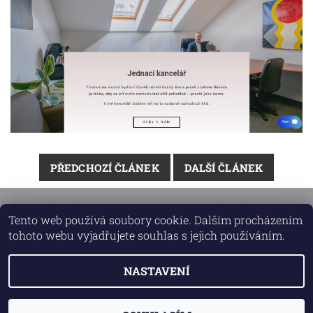
PŘEDCHOZÍ ČLÁNEK
DALŠÍ ČLÁNEK
MÍSTNÍ FIRMY ONLINE
|
ALLIANZ RÝMAŘOV
|
Tento web používá soubory cookie. Dalším procházením
MANDLA
|
ZÁMEK JANOVICE
tohoto webu vyjadřujete souhlas s jejich používáním.
NASTAVENÍ
2026 © EPARŤÁK - manažer internetových projektů, všechna
práva vyhrazena
Vytvořil Shoptet